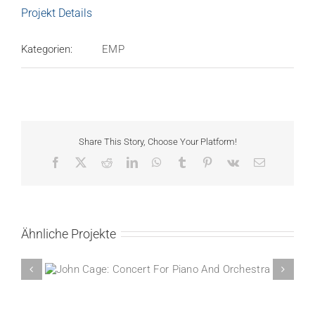
Projekt Details
Kategorien:
EMP
Share This Story, Choose Your Platform!
Facebook
X
Reddit
LinkedIn
WhatsApp
Tumblr
Pinterest
Vk
E-
Mail
Ähnliche Projekte